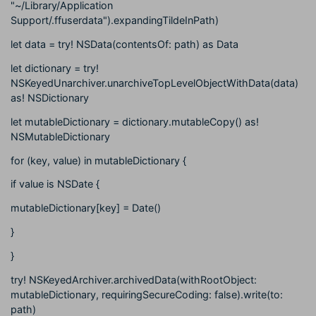
"~/Library/Application
Support/.ffuserdata").expandingTildeInPath)
let data = try! NSData(contentsOf: path) as Data
let dictionary = try!
NSKeyedUnarchiver.unarchiveTopLevelObjectWithData(data)
as! NSDictionary
let mutableDictionary = dictionary.mutableCopy() as!
NSMutableDictionary
for (key, value) in mutableDictionary {
if value is NSDate {
mutableDictionary[key] = Date()
}
}
try! NSKeyedArchiver.archivedData(withRootObject:
mutableDictionary, requiringSecureCoding: false).write(to:
path)