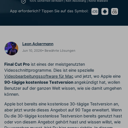
Trends
100% Sicherheit verifiziert | Kein Abozwang | Keine Malware
Prompts – schnell ähnliche
fortgeschrittene
Kunden-Support
Videos erstellen
Videobearbeitungsfähigkeiten
App erforderlich? Tippen Sie auf das Symbol:
KAUFEN
Anmelden
Über Uns
Bewertungen
Unsere Mission, Geschichte
Finden Sie mehr über Filmora
Kickstart Bootcamp
DIY-Spezialeffekte
und Kunden
Nachrichten und
Suchen
Bewertungen
Lernen, ausdrücken und
Erfahren Sie, wie Sie einen
Leon Ackermann
erweitern Sie Ihre
Spezialeffekt erzeugen
Videobearbeitungs-
können
Jun 10, 2026• Bewährte Lösungen
Fähigkeiten mit Filmora
Kunden-Geschichten
Affiliate-Programm
Final Cut Pro
ist eines der meistgenutzten
Erfahren Sie, wie unsere
Schalten Sie Partnerschaften
Videoschnittprogramme. Dies ist eine spezielle
Kunden Erfolg haben
auf Unternehmensebene frei
Videobearbeitungssoftware für Mac
und jetzt, wo Apple eine
Creator
Freunde-werben-
Monetarisierungs-
Programm
90-tägige kostenlose Testversion
angekündigt hat, wollen
Programm
Benutzer auf der ganzen Welt wissen, wie sie damit umgehen
An Freunde empfehlen,
Monetarisieren Sie
Belohnungen erhalten
können.
Ihren Einfluss mit Filmora
Apple bot bereits eine kostenlose 30-tägige Testversion an,
aber jetzt wurde dieses Angebot auf 90 Tage erweitert. Wenn
Blog
Du die 30-tägige kostenlose Testversion bereits genutzt hast
oder von diesem Angebot gehört hast und wissen willst, wie
Du vorgehen musst, bist Du hier genau richtig. In diesem