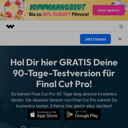
Jetzt testen
Top-Produkte
KI-gestützte digitale Kreativität
Produkte
Business
Dienstprogramme
Hol Dir hier GRATIS Deine
Überblick
Plattformen
KI
Über uns
90-Tage-Testversion für
Lösungen
Funktionen
Final Cut Pro!
Video/Foto
Presseraum
Lösungen
Assets
Audio
Du kannst Final Cut Pro 90 Tage lang absolut kostenlos
Soziale Medien
Shop
Ressourcen
testen. Die neueste Version von Final Cut Pro kannst Du
Text
kostenlos testen. Erfahre hier gleich alles darüber!
Marketing & Business
Support
Hilfe-Center
Lifestyle & Spaß
Video-Prompts
Meisterkurs
Erste Schritte
Über
Über 100 heiße Video-
Beherrschen Sie