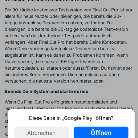
Die 90-tägige kostenlose Testversion von Final Cut Pro ist vor
allem für neue Nutzer oder diejenigen, die bereits die 30-
tägige kostenlose Testversion nutzen, verfügbar. Für
diejenigen, die bereits die 30-tägige kostenlose Testversion
nutzen, wird das kostenlose Testpaket automatisch
verlängert. Aber Final Cut Pro hat bereits Deine Kontodaten.
Wenn Deine vorherige kostenlose Testversion bereits
abgelaufen ist, kann es daher zu Problemen kommen, wenn
Du versuchst, die neueste 90-Tage-Testversion
herunterzuladen, zu starten oder auszuführen. Du kannst aber
ein anderes Konto verwenden, Dich anmelden und dann
versuchen, die neueste Version herunterzuladen.
Beende Dein System und starte es neu
Wenn Du Final Cut Pro erfolgreich heruntergeladen und
installiert hast, aber Final Cut Pro auch nach dem Aktualisieren
des Speichers nicht starten kannst, liegt wahrscheinlich eine
Diese Seite in „Google Play“ öffnen?
kleine Störung in Deinem System vor. Versuche zunächst, Dein
System neu zu starten und prüfe dann, ob Du es jetzt starten
Öffnen
Abbrechen
kannst.