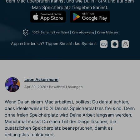
dem Mac überprüfen kannst und wie Du in FCPX und auf dem
Trends
Prompts – schnell ähnliche
fortgeschrittene
Mac Speicherplatz freigeben kannst.
Kunden-Support
Videos erstellen
Videobearbeitungsfähigkeiten
KAUFEN
Anmelden
Über Uns
Bewertungen
Unsere Mission, Geschichte
Finden Sie mehr über Filmora
100% Sicherheit verifiziert | Kein Abozwang | Keine Malware
Kickstart Bootcamp
DIY-Spezialeffekte
und Kunden
Nachrichten und
Suchen
Bewertungen
Lernen, ausdrücken und
Erfahren Sie, wie Sie einen
App erforderlich? Tippen Sie auf das Symbol:
erweitern Sie Ihre
Spezialeffekt erzeugen
Videobearbeitungs-
können
Fähigkeiten mit Filmora
Kunden-Geschichten
Affiliate-Programm
Erfahren Sie, wie unsere
Schalten Sie Partnerschaften
Leon Ackermann
Kunden Erfolg haben
auf Unternehmensebene frei
Creator
Freunde-werben-
Apr 30, 2026• Bewährte Lösungen
Monetarisierungs-
Programm
Programm
An Freunde empfehlen,
Wenn Du an einem Mac arbeitest, solltest Du darauf achten,
Monetarisieren Sie
Belohnungen erhalten
Ihren Einfluss mit Filmora
dass idealerweise 10 % Deines Speicherplatzes frei sind. Denn
ohne freien Speicherplatz wird Deine Arbeit langsam werden.
Manchmal musst Du einen Teil der Dinge löschen, die
Blog
zusätzlichen Speicherplatz beanspruchen, damit es
reibungslos funktioniert.