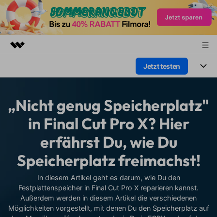
Jetzt testen
Top-Produkte
KI-gestützte digitale Kreativität
Produkte
Business
Dienstprogramme
„Nicht genug Speicherplatz"
Überblick
Plattformen
KI
Über uns
in Final Cut Pro X? Hier
Lösungen
Funktionen
erfährst Du, wie Du
Video/Foto
Presseraum
Lösungen
Assets
Speicherplatz freimachst!
Audio
Soziale Medien
Shop
Ressourcen
Text
In diesem Artikel geht es darum, wie Du den
Marketing & Business
Support
Festplattenspeicher in Final Cut Pro X reparieren kannst.
Hilfe-Center
Außerdem werden in diesem Artikel die verschiedenen
Lifestyle & Spaß
Video-Prompts
Meisterkurs
Möglichkeiten vorgestellt, mit denen Du den Speicherplatz auf
Erste Schritte
Über
Über 100 heiße Video-
Beherrschen Sie