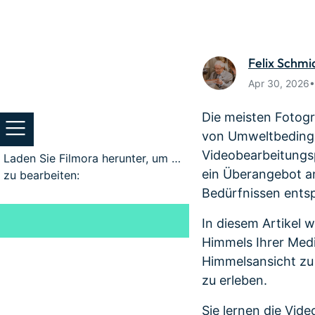
Monetarisieren Sie
An Freun
Ihren Einfluss mit Filmora
Belohnun
Felix Schmi
Apr 30, 2026
Die meisten Fotogr
von Umweltbedingun
Videobearbeitungsp
Laden Sie Filmora herunter, um Videos
ein Überangebot an
zu bearbeiten:
Bedürfnissen ents
In diesem Artikel
Himmels Ihrer Medi
Himmelsansicht zu
zu erleben.
Sie lernen die Vid