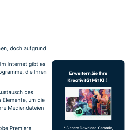
r erfahren 👉
men, doch aufgrund
m Internet gibt es
rogramme, die Ihren
Erweitern Sie Ihre
Kreativität Mit KI！
Austausch des
n Elemente, um die
hre Mediendateien
dobe Premiere
* Sichere Download-Garantie,