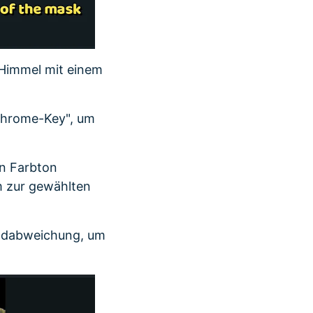
 Himmel mit einem
„Chrome-Key", um
en Farbton
m zur gewählten
andabweichung, um