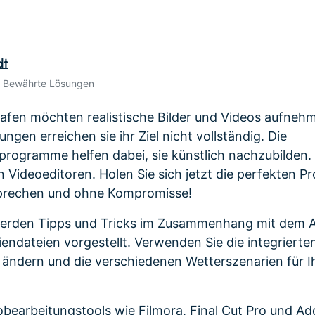
Alle Produkte ansehen
de empfehlen,
Meh
Kostenloser Download
Kostenloser Download
gen erhalten
Kostenloser Download
dt
• Bewährte Lösungen
Kostenloser Download
afen möchten realistische Bilder und Videos aufneh
gen erreichen sie ihr Ziel nicht vollständig. Die
rogramme helfen dabei, sie künstlich nachzubilden. I
 Videoeditoren. Holen Sie sich jetzt die perfekten P
prechen und ohne Kompromisse!
 werden Tipps und Tricks im Zusammenhang mit dem 
endateien vorgestellt. Verwenden Sie die integrierte
 ändern und die verschiedenen Wetterszenarien für I
eobearbeitungstools wie Filmora, Final Cut Pro und A