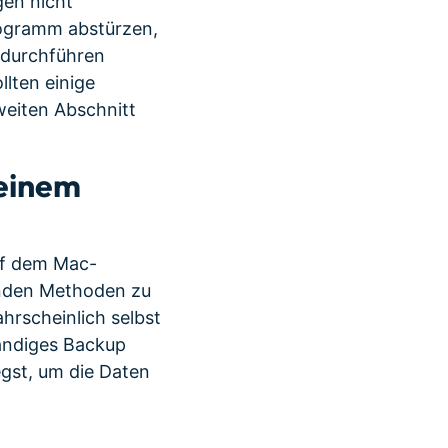
gen nicht
rogramm abstürzen,
 durchführen
lten einige
eiten Abschnitt
Deinem
uf dem Mac-
enden Methoden zu
rscheinlich selbst
tändiges Backup
gst, um die Daten