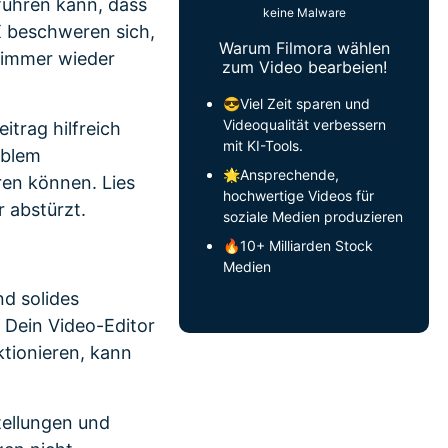
führen kann, dass
keine Malware
X beschweren sich,
Warum Filmora wählen
immer wieder
zum Video bearbeien!
😎Viel Zeit sparen und
Videoqualität verbessern
trag hilfreich
mit KI-Tools.
oblem
🌟Ansprechende,
en können. Lies
hochwertige Videos für
r abstürzt.
soziale Medien produzieren
🔥10+ Milliarden Stock
Medien
nd solides
 Dein Video-Editor
tionieren, kann
tellungen und