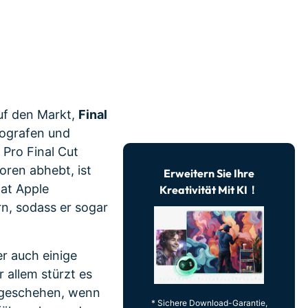
r erfahren 👉
uf den Markt,
Final
tografen und
 Pro Final Cut
oren abhebt, ist
Erweitern Sie Ihre
hat Apple
Kreativität Mit KI！
rn, sodass er sogar
r auch einige
r allem stürzt es
n geschehen, wenn
* Sichere Download-Garantie,