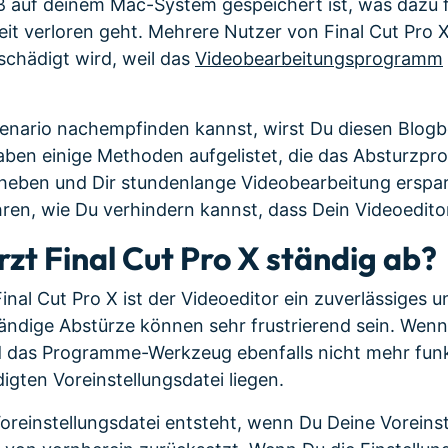
 auf deinem Mac-System gespeichert ist, was dazu 
it verloren geht. Mehrere Nutzer von Final Cut Pro 
eschädigt wird, weil das
Videobearbeitungsprogramm
nario nachempfinden kannst, wirst Du diesen Blogbei
aben einige Methoden aufgelistet, die das Absturzpr
heben und Dir stundenlange Videobearbeitung erspar
hren, wie Du verhindern kannst, dass Dein Videoedito
zt Final Cut Pro X ständig ab?
nal Cut Pro X ist der Videoeditor ein zuverlässiges u
ndige Abstürze können sehr frustrierend sein. Wenn
d das Programme-Werkzeug ebenfalls nicht mehr funk
igten Voreinstellungsdatei liegen.
oreinstellungsdatei entsteht, wenn Du Deine Voreins