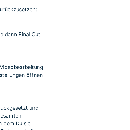
 zurückzusetzen:
ne dann Final Cut
r Videobearbeitung
nstellungen öffnen
urückgesetzt und
 gesamten
an dem Du sie