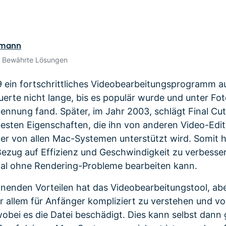
Alle Produkte ansehen
de empfehlen,
Meh
Kostenloser Download
gen erhalten
Kostenloser Download
Kostenloser Download
rmann
• Bewährte Lösungen
Kostenloser Download
 ein fortschrittliches Videobearbeitungsprogramm a
uerte nicht lange, bis es populär wurde und unter Fo
ennung fand. Später, im Jahr 2003, schlägt Final Cut
besten Eigenschaften, die ihn von anderen Video-Edit
 er von allen Mac-Systemen unterstützt wird. Somit 
 Bezug auf Effizienz und Geschwindigkeit zu verbesse
al ohne Rendering-Probleme bearbeiten kann.
enden Vorteilen hat das Videobearbeitungstool, abe
or allem für Anfänger kompliziert zu verstehen und vo
obei es die Datei beschädigt. Dies kann selbst dan