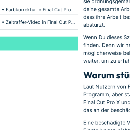
sie ordnungsgemäß
deine gesamte Arbe
• Farbkorrektur in Final Cut Pro
dass ihre Arbeit b
• Zeitraffer-Video in Final Cut Pro erstellen
abstürzt.
Wenn Du dieses Sze
finden. Denn wir h
möglicherweise be
weiter, um zu erfa
Warum stür
Laut Nutzern von Fi
Programm, aber stä
Final Cut Pro X un
das an der beschäd
Eine beschädigte V