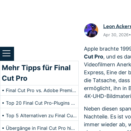
Monetarisieren Sie
An Freun
Ihren Einfluss mit Filmora
Belohnun
Leon Acke
Apr 30, 2026
Apple brachte 1999
Cut Pro
, und es da
Videofilmern Anerk
Mehr Tipps für Final
Express, Eine der 
Cut Pro
die Tatsache, dass
ermöglicht, ihn in
• Final Cut Pro vs. Adobe Premiere: Was ist das Beste für Anfänger?
4K-UHD-Bildmateri
• Top 20 Final Cut Pro-Plugins und -Effekte
Neben diesen spann
• Top 5 Alternativen zu Final Cut Pro für Windows
Nachteile. Es ist v
immer wieder ab, w
• Übergänge in Final Cut Pro hinzufügen