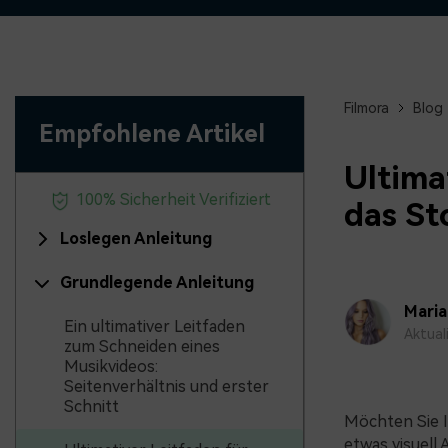
Monetarisieren Sie
An Freunde
Ihren Einfluss mit Filmora
Belohnungen
Filmora
Blog
Empfohlene Artikel
Ultima
100% Sicherheit Verifiziert
das St
Loslegen Anleitung
Grundlegende Anleitung
Mari
Ein ultimativer Leitfaden
Aktual
zum Schneiden eines
Musikvideos:
Seitenverhältnis und erster
Schnitt
Möchten Sie 
etwas visuell