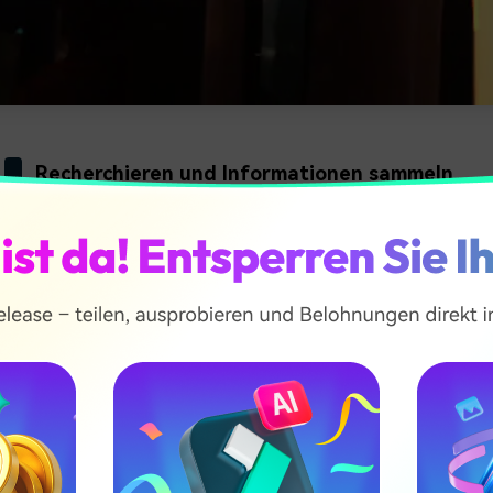
Recherchieren und Informationen sammeln
mit beginnen, Informationen aus anderen Musikvideos zu re
n. So erfahren Sie, was schon einmal gemacht wurde und wa
Sie können auch herausfinden, wie Sie es anders machen könn
Brainstorming und Konzeptentwicklung
 aktuellen Trends und Stile im Musikvideo verstehen: Dann is
Brainstorming zu beginnen. Sie können dies allein oder mit Hi
er denken Sie daran, dass Sie über den Tellerrand hinaussc
zu gestalten.