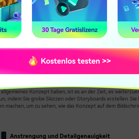
Überlegen Sie sich den Text und die Botschaft
sphase ist es auch wichtig, den Text und die Botschaft des L
en. Am besten richten Sie sich nach dem Gefühl und der St
t Ihnen, ein Konzept zu erstellen, das mit dem Lied verbunde
ng verstärkt.
Experimentieren Sie und finden Sie die richtig
 allgemeines Konzept haben, ist es an der Zeit, es weiterzuen
un, indem Sie grobe Skizzen oder Storyboards erstellen. Si
n machen, um zu sehen, wie das Konzept auf dem Bildschir
Anstrengung und Detailgenauigkeit