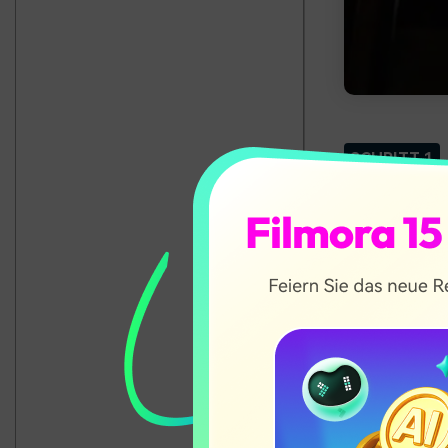
SCHRITT 1
Sie können da
und zu sammel
beliebt ist. 
SCHRITT 2
Sobald Sie die
Zeit, mit dem 
Teams tun. Ab
um es kreativ 