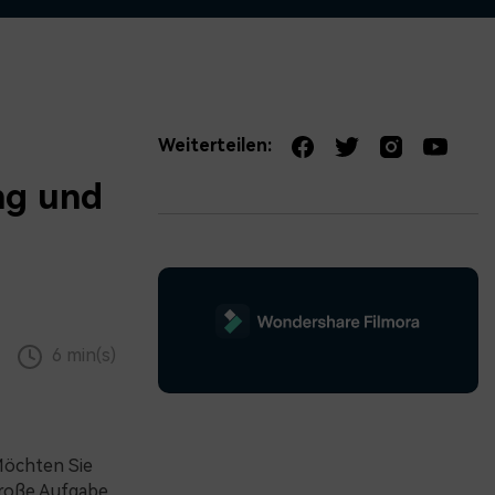
erfahren 👉
Weiterteilen:
ng und
6 min(s)
Möchten Sie
 große Aufgabe