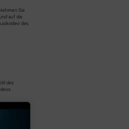
. Nehmen Sie
und auf die
usikvideo des
til des
ideos: