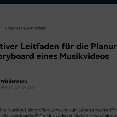
Alle Produkte ansehen
Mehr 
 empfehlen,
Kostenloser Download
Kostenloser Download
 erhalten
Kostenloser Download
Grundlegende Anleitung
Kostenloser Download
tiver Leitfaden für die Planu
oryboard eines Musikvideos
a Wiedermann
isiert am 20-03-2026
Ihre Musik auf der großen Leinwand zum Leben erwecken? 
 Auffälliges schaffen? Ein Musikvideo zu drehen scheint eine