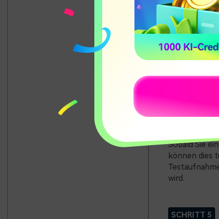
SCHRITT 3
In der Planung
berücksichtig
Songs. Es hilf
seine Bedeutu
SCHRITT 4
Sobald Sie ein
können dies t
Testaufnahme
wird.
SCHRITT 5