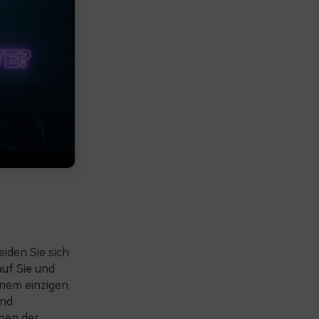
iden Sie sich
auf Sie und
inem einzigen
und
onen der