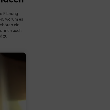
ie Planung.
gen, worum es
gehören ein
 können auch
d zu