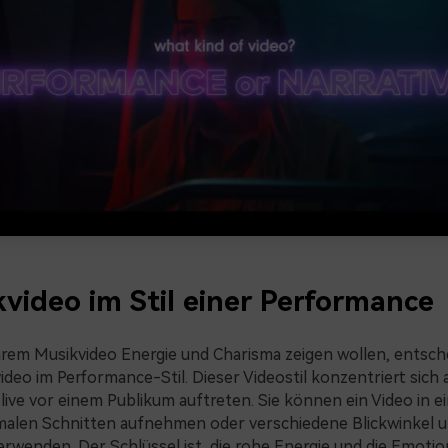
kvideo im Stil einer Performance
hrem Musikvideo Energie und Charisma zeigen wollen, entsche
ideo im Performance-Stil. Dieser Videostil konzentriert sich 
 live vor einem Publikum auftreten. Sie können ein Video in e
malen Schnitten aufnehmen oder verschiedene Blickwinkel 
wenden. Der Schlüssel ist, die rohe Energie und die Emoti