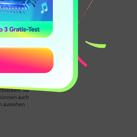
iedes zu
immung des
n ist und
e Richtung
twickeln. Sie
e können auch
m aussehen