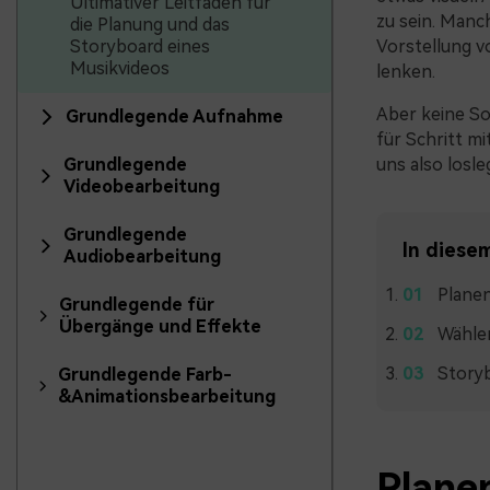
Ultimativer Leitfaden für
zu sein. Manc
die Planung und das
Storyboard eines
Vorstellung v
Musikvideos
lenken.
Aber keine So
Grundlegende Aufnahme
für Schritt mi
Grundlegende
uns also losl
Videobearbeitung
Grundlegende
In diesem
Audiobearbeitung
Planen
Grundlegende für
Übergänge und Effekte
Wählen
Storyb
Grundlegende Farb-
&Animationsbearbeitung
Plane