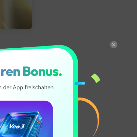
cherchieren
s derzeit
en.
t es an der
lfe Ihres
hauen müssen,