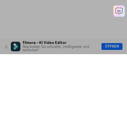
Filmora - KI Video Editor
ÖFFNEN
Bearbeiten Sie schneller, intelligenter und
einfacher!
Hero Produkte
Wondershare
KI entdecken