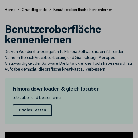
Trends
Prompts – schnell ähnliche
fortgeschrittene
Kunden-Support
Home
Grundlegende
Benutzeroberfläche kennenlernen
Videos erstellen
Videobearbeitungsfähigkeiten
KAUFEN
Anmelden
Über Uns
Bewertungen
Benutzeroberfläche
Unsere Mission, Geschichte
Finden Sie mehr über Filmora
Kickstart Bootcamp
DIY-Spezialeffekte
und Kunden
Nachrichten und
kennenlernen
Suchen
Bewertungen
Lernen, ausdrücken und
Erfahren Sie, wie Sie einen
erweitern Sie Ihre
Spezialeffekt erzeugen
Die von Wondershare eingeführte Filmora Software ist ein führender
Videobearbeitungs-
können
Name im Bereich Videobearbeitung und Grafikdesign. Apropos
Fähigkeiten mit Filmora
Glaubwürdigkeit der Software: Die Entwickler des Tools haben es sich zur
Kunden-Geschichten
Affiliate-Programm
Aufgabe gemacht, die grafische Kreativität zu verbessern
Erfahren Sie, wie unsere
Schalten Sie Partnerschaften
Kunden Erfolg haben
auf Unternehmensebene frei
Creator
Freunde-werben-
Monetarisierungs-
Programm
Filmora downloaden & gleich losüben
Programm
An Freunde empfehlen,
Jetzt üben und besser lernen
Monetarisieren Sie
Belohnungen erhalten
Ihren Einfluss mit Filmora
Graties Testen
Blog