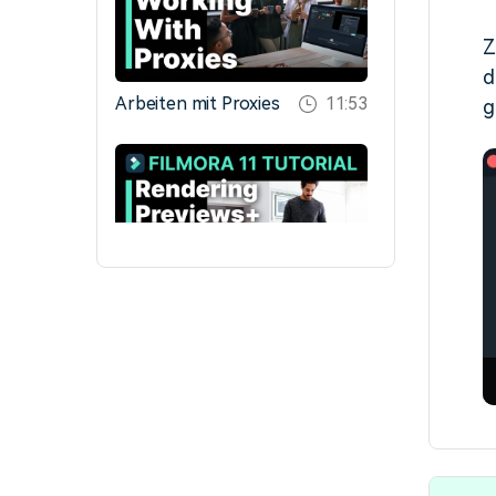
Z
d
Arbeiten mit Proxies
11:53
g
Rendern und
13:51
Abspielen