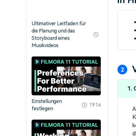
in F
Ultimativer Leitfaden für
die Planung und das
Storyboard eines
Musikvideos
1.
Einstellungen
19:14
festlegen
A
K
k
d