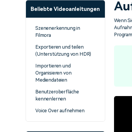
Au
Monetarisieren Sie
An Freunde
Beliebte Videoanleitungen
Ihren Einfluss mit Filmora
Belohnungen
Wenn Sie
Aufnahm
Szenenerkennung in
Progra
Filmora
Exportieren und teilen
(Unterstützung von HDR)
Importieren und
Organisieren von
Mediendateien
Benutzeroberfläche
kennenlernen
Voice Over aufnehmen