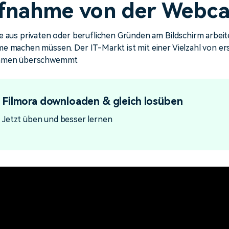
fnahme von der Webc
Alle Produkte ansehen
Mehr 
 empfehlen,
Kostenloser Download
Kostenloser Download
 erhalten
Kostenloser Download
 aus privaten oder beruflichen Gründen am Bildschirm arbeit
e machen müssen. Der IT-Markt ist mit einer Vielzahl von er
mmen überschwemmt
Kostenloser Download
Filmora downloaden & gleich losüben
Jetzt üben und besser lernen