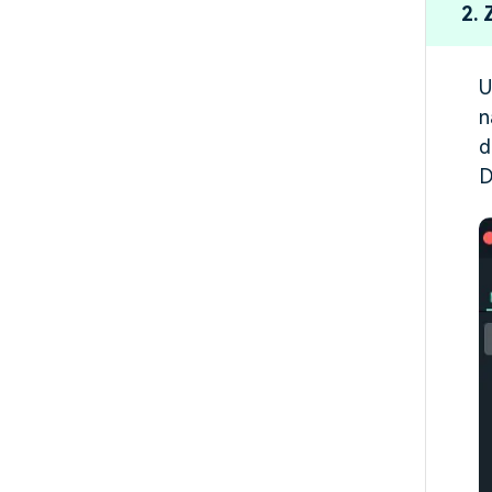
2. 
Voice Over
16:36
aufnehmen
U
n
d
D
Loslegen mit
02:24
Filmora