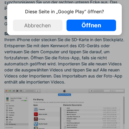
synchronisieren Sie von der rechten unteren Ecke aus. Das
iPhone kopiert dann alle ausgewählten Videos.
Diese Seite in „Google Play“ öffnen?
Schritt 3:
Auf dem Mac importieren Sie Videos auf ein Mac-
Gerät mit der neuesten Version von iTunes 12.5.1 oder höher.
Öffnen
Abbrechen
Schritt 4:
Verbinden Sie den Mac über ein USB-Kabel mit
Ihrem iPhone oder stecken Sie die SD-Karte in den Steckplatz.
Entsperren Sie mit dem Kennwort des iOS-Geräts oder
vertrauen Sie dem Computer und tippen Sie darauf, um
fortzufahren. Öffnen Sie die Fotos-App, falls sie nicht
automatisch geöffnet wird. Importieren Sie alle neuen Videos
oder die ausgewählten Videos und tippen Sie auf Alle neuen
Videos oder Importieren. Das Importalbum aus der Foto-App
enthält alle importierten Videos.