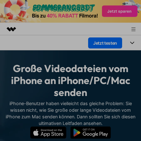
Jetzt testen
Top-Produkte
KI-gestützte digitale Kreativität
Produkte
Business
Dienstprogramme
Große Videodateien vom
Überblick
Plattformen
KI
Über uns
iPhone an iPhone/PC/Mac
Lösungen
Funktionen
senden
Video/Foto
Presseraum
Lösungen
Assets
Audio
iPhone-Benutzer haben vielleicht das gleiche Problem: Sie
Wer
Shop
Ressourcen
wissen nicht, wie Sie große oder lange Videodateien vom
Text
iPhone zum Mac senden können. Dann sollten Sie sich diesen
Video-Lösungen
Support
Hilfe-Center
ultimativen Leitfaden ansehen.
Video-Prompts
Meisterkurs
Erste Schritte
Über
Über 100 heiße Video-
Beherrschen Sie