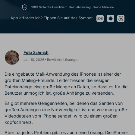
Prompts – schnell ähnliche
fortgeschrittene
100% Sicherheit verifiziert | Kein Abozwang | Keine Malware
Kunden-Support
Videos erstellen
Videobearbeitungsfähigkeiten
KAUFEN
Anmelden
App erforderlich? Tippen Sie auf das Symbol:
Über Uns
Bewertungen
Unsere Mission, Geschichte
Finden Sie mehr über Filmora
Kickstart Bootcamp
DIY-Spezialeffekte
und Kunden
Nachrichten und
Suchen
Bewertungen
Lernen, ausdrücken und
Erfahren Sie, wie Sie einen
erweitern Sie Ihre
Spezialeffekt erzeugen
Videobearbeitungs-
können
Felix Schmidt
Fähigkeiten mit Filmora
Jun 10, 2026• Bewährte Lösungen
Kunden-Geschichten
Affiliate-Programm
Erfahren Sie, wie unsere
Schalten Sie Partnerschaften
Die eingebaute Mail-Anwendung des iPhones ist einer der
Kunden Erfolg haben
auf Unternehmensebene frei
größten Mailing-Freunde. Leider fressen die riesigen
Creator
Freunde-werben-
Monetarisierungs-
Programm
Dateianhänge eine große Menge an Daten, so dass es für die
Programm
Benutzer unmöglich ist, große Anhänge zu versenden.
An Freunde empfehlen,
Monetarisieren Sie
Belohnungen erhalten
Es gibt mehrere Gelegenheiten, bei denen das Senden von
Ihren Einfluss mit Filmora
großen Anhängen eine Notwendigkeit ist und wie man große
Videodateien vom iPhone sendet, wird zu einem großen
Blog
Kopfschmerz.
Aber für jedes Problem gibt es auch eine Lösung. Die iPhone-