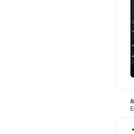
[Lernen] Die besten
kostenlosen LUTs für
Premiere Pro
I
E
Wie man langweilige
Videos cool aussehen