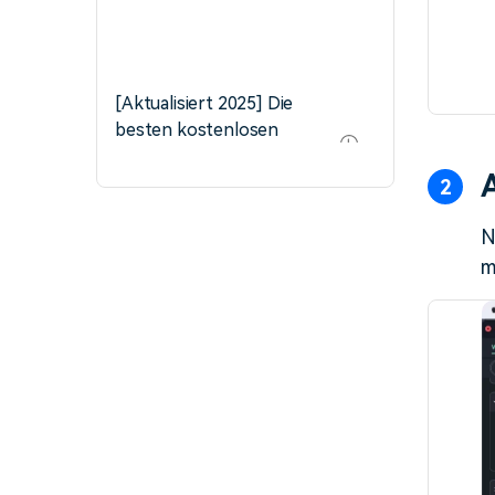
[Aktualisiert 2025] Die
besten kostenlosen
Vintage-LUTs zum
Verwenden
N
m
Entdecken Sie die
ultimativen LUTs für
Wondershare Filmora:
Entdecken Sie die
Antwort!