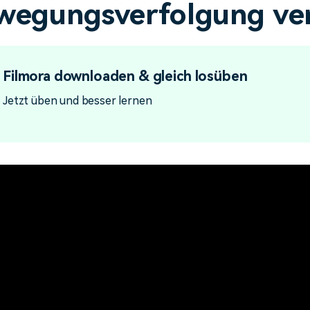
wegungsverfolgung v
Alle Produkte ansehen
Mehr 
 empfehlen,
Kostenloser Download
Kostenloser Download
 erhalten
Kostenloser Download
Filmora downloaden & gleich losüben
Kostenloser Download
Jetzt üben und besser lernen