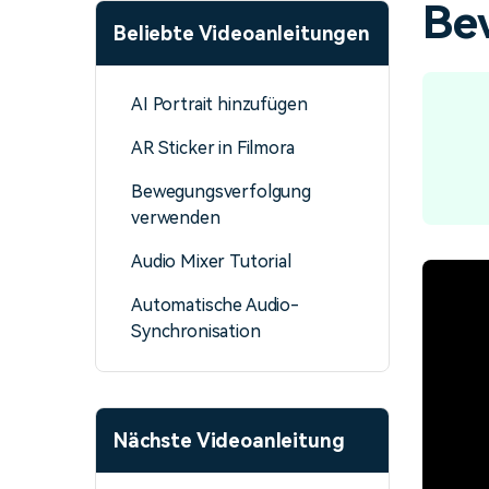
Be
Monetarisieren Sie
An Freunde
Beliebte Videoanleitungen
Ihren Einfluss mit Filmora
Belohnungen
AI Portrait hinzufügen
AR Sticker in Filmora
Bewegungsverfolgung
verwenden
Audio Mixer Tutorial
Automatische Audio-
Synchronisation
Nächste Videoanleitung