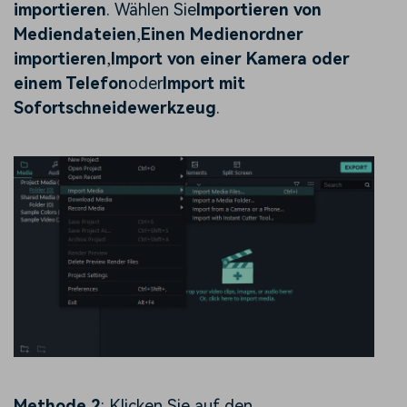
importieren
. Wählen Sie
Importieren von
Mediendateien
,
Einen Medienordner
importieren
,
Import von einer Kamera oder
einem Telefon
oder
Import mit
Sofortschneidewerkzeug
.
Methode 2
: Klicken Sie auf den