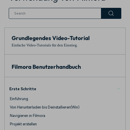
Prompts – schnell ähnliche
fortgeschrittene
Kunden-Support
Videos erstellen
Videobearbeitungsfähigkeiten
KAUFEN
Anmelden
Über Uns
Bewertungen
Unsere Mission, Geschichte
Finden Sie mehr über Filmora
Kickstart Bootcamp
DIY-Spezialeffekte
und Kunden
Nachrichten und
Grundlegendes Video-Tutorial
Suchen
Bewertungen
Lernen, ausdrücken und
Erfahren Sie, wie Sie einen
erweitern Sie Ihre
Spezialeffekt erzeugen
Einfache Video-Tutorials für den Einstieg.
Videobearbeitungs-
können
Fähigkeiten mit Filmora
Kunden-Geschichten
Affiliate-Programm
Filmora Benutzerhandbuch
Erfahren Sie, wie unsere
Schalten Sie Partnerschaften
Kunden Erfolg haben
auf Unternehmensebene frei
Creator
Freunde-werben-
Monetarisierungs-
Programm
Programm
Erste Schritte
An Freunde empfehlen,
Monetarisieren Sie
Belohnungen erhalten
Einführung
Ihren Einfluss mit Filmora
Von Herunterladen bis Deinstallieren(Win)
Blog
Navigieren in Filmora
Projekt erstellen