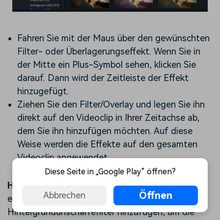
Fahren Sie mit der Maus über den gewünschten
Filter- oder Überlagerungseffekt. Wenn Sie in
der Mitte ein Plus-Symbol sehen, klicken Sie
darauf. Dann wird der Zeitleiste der Effekt
hinzugefügt.
Ziehen Sie den Filter/Overlay und legen Sie ihn
direkt auf den Videoclip in Ihrer Zeitachse ab,
dem Sie ihn hinzufügen möchten. Auf diese
Weise werden die Effekte auf den gesamten
Videoclip angewendet.
Diese Seite in „Google Play“ öffnen?
Hinweis
: Wenn Sie einen "Portrait"-Clip (9:16) in
Öffnen
Abbrechen
einem 16:9-Video bearbeiten, können Sie
Hintergrundunschärfefilter hinzufügen, um die