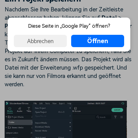
Nachdem Sie Ihre Bearbeitung in der Zeitleiste
abgeschlossen haben, können Sie auf
Datei
>
Projekt speichern
oder
Projekt speichern unter
Diese Seite in „Google Play“ öffnen?
klicken,
oder verwenden Sie die
Öffnen
Abbrechen
Tastenkombination Strg+S, um das bearbeitete
Projekt auf Ihrem Computer zu speichern, falls Sie
es in Zukunft ändern müssen. Das Projekt wird als
Datei mit der Erweiterung .wfp gespeichert. Und
sie kann nur von Filmora erkannt und geöffnet
werden.