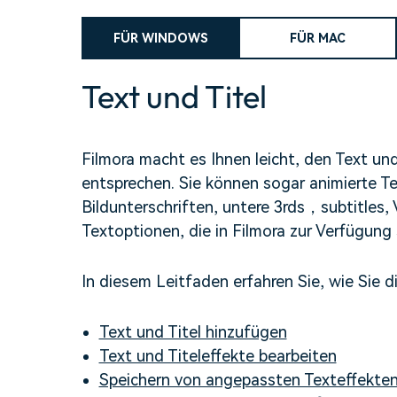
Alle Produkte ansehen
Mehr 
Kostenloser Download
FÜR WINDOWS
FÜR MAC
 erhalten
Kostenloser Download
Kostenloser Download
Text und Titel
Kostenloser Download
Filmora macht es Ihnen leicht, den Text und d
entsprechen. Sie können sogar animierte T
Bildunterschriften, untere 3rds
，
subtitles
Textoptionen, die in Filmora zur Verfügung
In diesem Leitfaden erfahren Sie, wie Sie d
Text und Titel hinzufügen
Text und Titeleffekte bearbeiten
Speichern von angepassten Texteffekten 