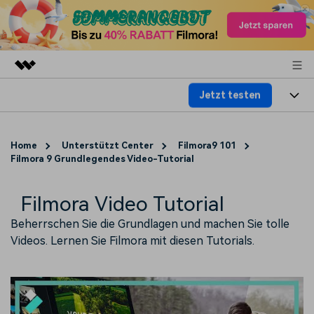
Jetzt testen
Top-Produkte
KI-gestützte digitale Kreativität
Produkte
Business
Dienstprogramme
Home
Unterstützt Center
Filmora9 101
Überblick
Filmora 9 Grundlegendes Video-Tutorial
Plattformen
KI
Über uns
Lösungen
Funktionen
Video/Foto
Filmora Video Tutorial
Lösungen
Presseraum
Assets
Beherrschen Sie die Grundlagen und machen Sie tolle
Audio
Soziale Medien
Ressourcen
Shop
Videos. Lernen Sie Filmora mit diesen Tutorials.
Text
Marketing & Business
Hilfe-Center
Support
Lifestyle & Spaß
Video-Prompts
Meisterkurs
Erste Schritte
Über
Über 100 heiße Video-
Beherrschen Sie