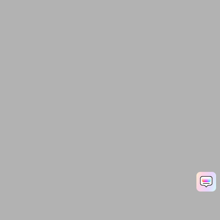
Ep. 06 Filmora Präferenzen
und Leistungseinstellungen
Ep. 07 Timeline benutzen
und anpassen
Ep. 08 Audioschnitt mit
Filmora
Ep. 09 Farbkorrektur und
Farbabstufung