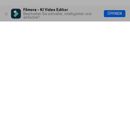
Filmora - KI Video Editor
ÖFFNEN
Bearbeiten Sie schneller, intelligenter und
einfacher!
Ep. 10 Text und
Überschriften hinzufügen
Hero Produkte
Ep. 11 Übergänge im
Wondershare
Filmmaterial anwenden
KI entdecken
Hilfe-Center
Ep. 12 Visuelle Effekte zu
Videos hinzufügen