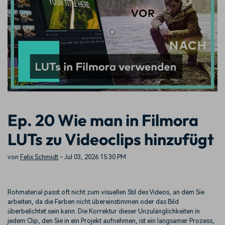
Trends
Prompts – schnell ähnliche
fortgeschrittene
Kunden-Support
Videos erstellen
Videobearbeitungsfähigkeiten
KAUFEN
Anmelden
Über Uns
Bewertungen
Unsere Mission, Geschichte
Finden Sie mehr über Filmora
Kickstart Bootcamp
DIY-Spezialeffekte
und Kunden
Nachrichten und
Suchen
Bewertungen
Lernen, ausdrücken und
Erfahren Sie, wie Sie einen
erweitern Sie Ihre
Spezialeffekt erzeugen
Videobearbeitungs-
können
Fähigkeiten mit Filmora
Kunden-Geschichten
Affiliate-Programm
Ep. 20 Wie man in Filmora
Erfahren Sie, wie unsere
Schalten Sie Partnerschaften
Kunden Erfolg haben
auf Unternehmensebene frei
LUTs zu Videoclips hinzufügt
Creator
Freunde-werben-
Monetarisierungs-
Programm
Programm
An Freunde empfehlen,
von
Felix Schmidt
- Jul 03, 2026 15:30 PM
Monetarisieren Sie
Belohnungen erhalten
Ihren Einfluss mit Filmora
Rohmaterial passt oft nicht zum visuellen Stil des Videos, an dem Sie
Blog
arbeiten, da die Farben nicht übereinstimmen oder das Bild
überbelichtet sein kann. Die Korrektur dieser Unzulänglichkeiten in
jedem Clip, den Sie in ein Projekt aufnehmen, ist ein langsamer Prozess,