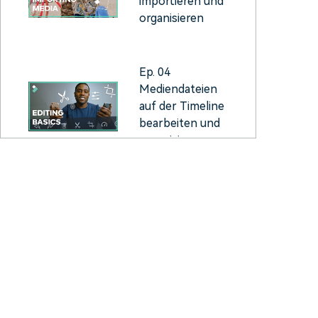
importieren und
organisieren
Ep. 04
Mediendateien
auf der Timeline
bearbeiten und
organisieren
Ep. 05
Exportieren und
Weitergeben
von Videos
Ep. 06 Filmora
Präferenzen und