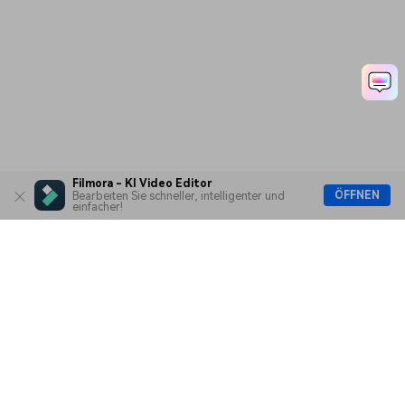
Ep. 08 Audioschnitt mit
Filmora
Ep. 09 Farbkorrektur und
Farbabstufung
Filmora - KI Video Editor
ÖFFNEN
Bearbeiten Sie schneller, intelligenter und
einfacher!
Ep. 10 Text und
Überschriften hinzufügen
Hero Produkte
Ep. 11 Übergänge im
Wondershare
Filmmaterial anwenden