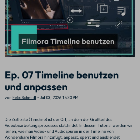
Trends
Prompts – schnell ähnliche
fortgeschrittene
Kunden-Support
Videos erstellen
Videobearbeitungsfähigkeiten
KAUFEN
Anmelden
Über Uns
Bewertungen
Unsere Mission, Geschichte
Finden Sie mehr über Filmora
Kickstart Bootcamp
DIY-Spezialeffekte
und Kunden
Nachrichten und
Suchen
Bewertungen
Lernen, ausdrücken und
Erfahren Sie, wie Sie einen
erweitern Sie Ihre
Spezialeffekt erzeugen
Videobearbeitungs-
können
Fähigkeiten mit Filmora
Kunden-Geschichten
Affiliate-Programm
Ep. 07 Timeline benutzen
Erfahren Sie, wie unsere
Schalten Sie Partnerschaften
Kunden Erfolg haben
auf Unternehmensebene frei
und anpassen
Creator
Freunde-werben-
Monetarisierungs-
Programm
Programm
An Freunde empfehlen,
von
Felix Schmidt
- Jul 03, 2026 15:30 PM
Monetarisieren Sie
Belohnungen erhalten
Ihren Einfluss mit Filmora
Die Zeitleiste (Timeline) ist der Ort, an dem der Großteil des
Blog
Videobearbeitungsprozesses stattfindet. In diesem Tutorial werden wir
lernen, wie man Video- und Audiospuren in der Timeline von
Wondershare Filmora hinzufügt, anpasst, sperrt und ausblendet.