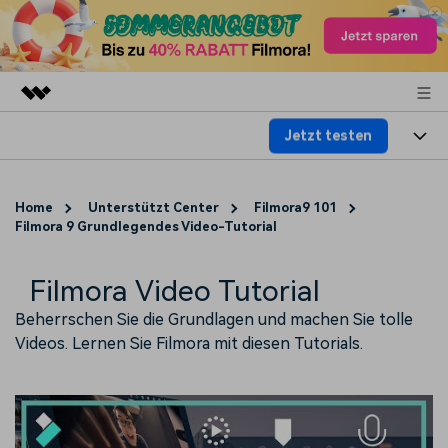
Jetzt testen
Top-Produkte
KI-gestützte digitale Kreativität
Produkte
Business
Dienstprogramme
Home
Unterstützt Center
Filmora9 101
Überblick
Filmora 9 Grundlegendes Video-Tutorial
Plattformen
KI
Über uns
Lösungen
Funktionen
Video/Foto
Filmora Video Tutorial
Lösungen
Presseraum
Assets
Beherrschen Sie die Grundlagen und machen Sie tolle
Audio
Soziale Medien
Ressourcen
Shop
Videos. Lernen Sie Filmora mit diesen Tutorials.
Text
Marketing & Business
Hilfe-Center
Support
Lifestyle & Spaß
Video-Prompts
Meisterkurs
Erste Schritte
Über
Über 100 heiße Video-
Beherrschen Sie