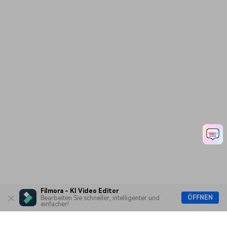
Ep. 07 Timeline benutzen
und anpassen
Ep. 08 Audioschnitt mit
Filmora
Ep. 09 Farbkorrektur und
Farbabstufung
Filmora - KI Video Editor
ÖFFNEN
Bearbeiten Sie schneller, intelligenter und
einfacher!