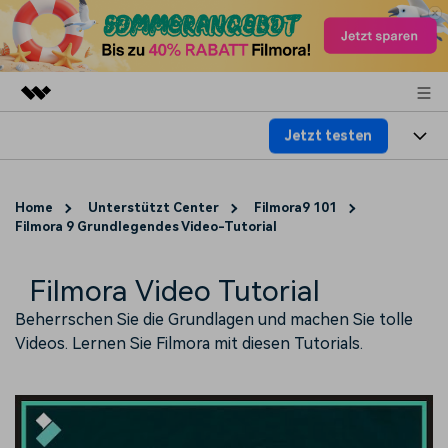
Jetzt testen
Top-Produkte
KI-gestützte digitale Kreativität
Produkte
Business
Dienstprogramme
Home
Unterstützt Center
Filmora9 101
Überblick
Filmora 9 Grundlegendes Video-Tutorial
Plattformen
KI
Über uns
Lösungen
Funktionen
Video/Foto
Filmora Video Tutorial
Lösungen
Presseraum
Assets
Beherrschen Sie die Grundlagen und machen Sie tolle
Audio
Soziale Medien
Ressourcen
Shop
Videos. Lernen Sie Filmora mit diesen Tutorials.
Text
Marketing & Business
Hilfe-Center
Support
Lifestyle & Spaß
Video-Prompts
Meisterkurs
Über 100 heiße Video-
Beherrschen Sie