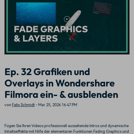
KAUFEN
Anmelden
Trends
Prompts – schnell ähnliche
fortgeschrittene
Kontakt
Kundengeschichten
Videos erstellen
Videobearbeitungsfähigkeiten
Wir helfen Ihnen gerne weiter
Erfahren Sie, wie unsere
Kunden erfolgreich sind
Suchen
Kickstart Bootcamp
DIY-Spezialeffekte
Lernen, ausdrücken und
Erfahren Sie, wie Sie einen
Partnerprogramm
erweitern Sie Ihre
Spezialeffekt erzeugen
Entdecken Sie
Videobearbeitungs-
können
Partnerschaften auf
Fähigkeiten mit Filmora
Unternehmensniveau
Ep. 32 Grafiken und
Support
Overlays in Wondershare
Creator
Freunde-werben-
Monetarisierungs-
Programm
Lernen
Programm
Filmora ein- & ausblenden
An Freunde empfehlen,
Monetarisieren Sie
Belohnungen erhalten
Ihren Einfluss mit Filmora
von
Felix Schmidt
- Mar 25, 2026 16:47 PM
Community
Fügen Sie Ihren Videos professionell aussehende Intros und dynamische
Empfohlene Inhalte
Inhaltseffekte mit Hilfe der elementaren Funktionen Fading Graphics und