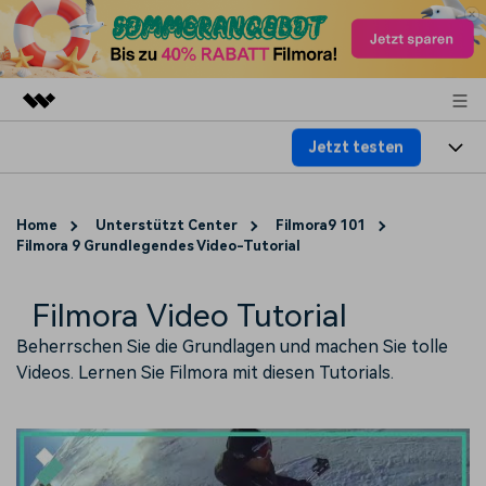
Jetzt testen
Top-Produkte
KI-gestützte digitale Kreativität
Produkte
Business
Dienstprogramme
Home
Unterstützt Center
Filmora9 101
Überblick
Filmora 9 Grundlegendes Video-Tutorial
Plattformen
KI
Über uns
Lösungen
Funktionen
Video/Foto
Filmora Video Tutorial
Lösungen
Presseraum
Assets
Beherrschen Sie die Grundlagen und machen Sie tolle
Audio
Wer
Ressourcen
Shop
Videos. Lernen Sie Filmora mit diesen Tutorials.
Text
Video-Lösungen
Hilfe-Center
Support
Video-Prompts
Meisterkurs
Erste Schritte
Über
Über 100 heiße Video-
Beherrschen Sie