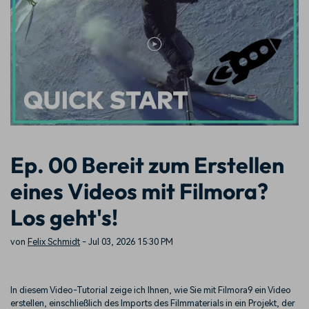
Prompts – schnell ähnliche
fortgeschrittene
Kunden-Support
Videos erstellen
Videobearbeitungsfähigkeiten
KAUFEN
Anmelden
Über Uns
Bewertungen
Unsere Mission, Geschichte
Finden Sie mehr über Filmora
Kickstart Bootcamp
DIY-Spezialeffekte
und Kunden
Nachrichten und
Suchen
Bewertungen
Lernen, ausdrücken und
Erfahren Sie, wie Sie einen
erweitern Sie Ihre
Spezialeffekt erzeugen
Videobearbeitungs-
können
Fähigkeiten mit Filmora
Kunden-Geschichten
Affiliate-Programm
Ep. 00 Bereit zum Erstellen
Erfahren Sie, wie unsere
Schalten Sie Partnerschaften
Kunden Erfolg haben
auf Unternehmensebene frei
eines Videos mit Filmora?
Creator
Freunde-werben-
Monetarisierungs-
Programm
Programm
Los geht's!
An Freunde empfehlen,
Monetarisieren Sie
Belohnungen erhalten
Ihren Einfluss mit Filmora
von
Felix Schmidt
- Jul 03, 2026 15:30 PM
Blog
In diesem Video-Tutorial zeige ich Ihnen, wie Sie mit Filmora9 ein Video
erstellen, einschließlich des Imports des Filmmaterials in ein Projekt, der