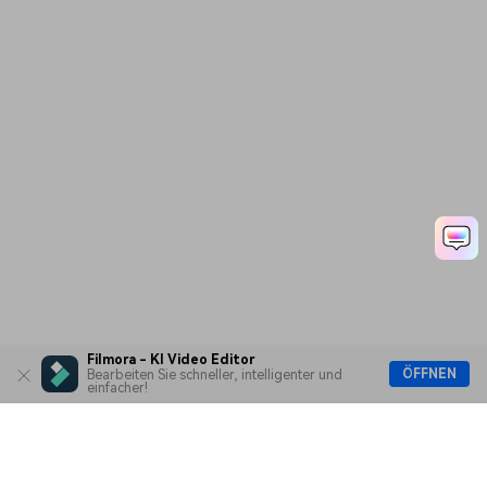
Ep. 07 Timeline benutzen
und anpassen
Ep. 08 Audioschnitt mit
Filmora
Ep. 09 Farbkorrektur und
Farbabstufung
Filmora - KI Video Editor
ÖFFNEN
Bearbeiten Sie schneller, intelligenter und
einfacher!
Ep. 10 Text und
Überschriften hinzufügen