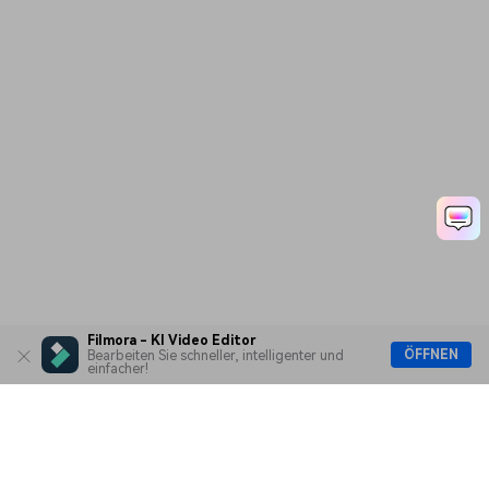
und anpassen
Ep. 08 Audioschnitt mit
Filmora
Ep. 09 Farbkorrektur und
Farbabstufung
Filmora - KI Video Editor
ÖFFNEN
Bearbeiten Sie schneller, intelligenter und
einfacher!
Ep. 10 Text und
Überschriften hinzufügen