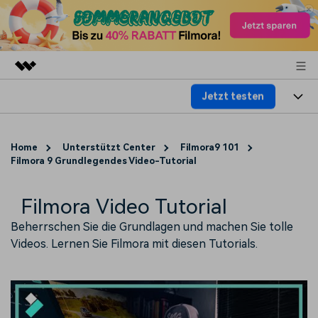
Jetzt testen
Top-Produkte
KI-gestützte digitale Kreativität
Produkte
Business
Dienstprogramme
Home
Unterstützt Center
Filmora9 101
Überblick
Filmora 9 Grundlegendes Video-Tutorial
Plattformen
KI
Über uns
Lösungen
Funktionen
Video/Foto
Filmora Video Tutorial
Lösungen
Presseraum
Assets
Beherrschen Sie die Grundlagen und machen Sie tolle
Audio
Soziale Medien
Ressourcen
Shop
Videos. Lernen Sie Filmora mit diesen Tutorials.
Text
Marketing & Business
Hilfe-Center
Support
Lifestyle & Spaß
Video-Prompts
Meisterkurs
Über 100 heiße Video-
Beherrschen Sie