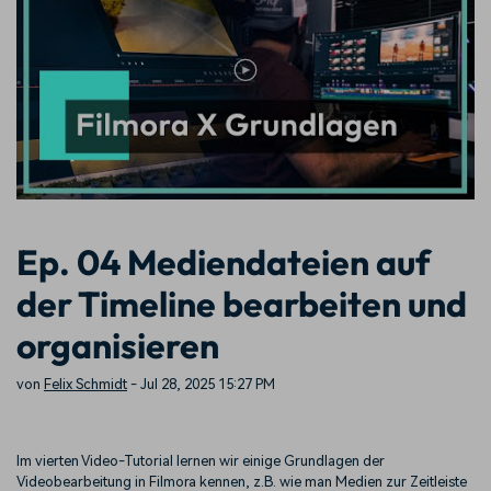
KAUFEN
Anmelden
Trends
Prompts – schnell ähnliche
fortgeschrittene
Kontakt
Kundengeschichten
Videos erstellen
Videobearbeitungsfähigkeiten
Wir helfen Ihnen gerne weiter
Erfahren Sie, wie unsere
Kunden erfolgreich sind
Suchen
Kickstart Bootcamp
DIY-Spezialeffekte
Lernen, ausdrücken und
Erfahren Sie, wie Sie einen
Partnerprogramm
erweitern Sie Ihre
Spezialeffekt erzeugen
Entdecken Sie
Videobearbeitungs-
können
Partnerschaften auf
Fähigkeiten mit Filmora
Unternehmensniveau
Ep. 04 Mediendateien auf
Support
der Timeline bearbeiten und
Creator
Freunde-werben-
Monetarisierungs-
Programm
Lernen
Programm
organisieren
An Freunde empfehlen,
Monetarisieren Sie
Belohnungen erhalten
Ihren Einfluss mit Filmora
von
Felix Schmidt
- Jul 28, 2025 15:27 PM
Community
Im vierten Video-Tutorial lernen wir einige Grundlagen der
Empfohlene Inhalte
Videobearbeitung in Filmora kennen, z.B. wie man Medien zur Zeitleiste