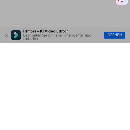
Ep. 09 Farbkorrektur und
Farbabstufung
Filmora - KI Video Editor
ÖFFNEN
Bearbeiten Sie schneller, intelligenter und
einfacher!
Ep. 10 Text und
Überschriften hinzufügen
Hero Produkte
Ep. 11 Übergänge im
Wondershare
Filmmaterial anwenden
KI entdecken
Hilfe-Center
Ep. 12 Visuelle Effekte zu