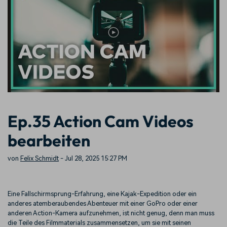
Prompts – schnell ähnliche
fortgeschrittene
Kunden-Support
Videos erstellen
Videobearbeitungsfähigkeiten
KAUFEN
Anmelden
Über Uns
Bewertungen
Unsere Mission, Geschichte
Finden Sie mehr über Filmora
Kickstart Bootcamp
DIY-Spezialeffekte
und Kunden
Nachrichten und
Suchen
Bewertungen
Lernen, ausdrücken und
Erfahren Sie, wie Sie einen
erweitern Sie Ihre
Spezialeffekt erzeugen
Videobearbeitungs-
können
Fähigkeiten mit Filmora
Kunden-Geschichten
Affiliate-Programm
Ep.35 Action Cam Videos
Erfahren Sie, wie unsere
Schalten Sie Partnerschaften
Kunden Erfolg haben
auf Unternehmensebene frei
bearbeiten
Creator
Freunde-werben-
Monetarisierungs-
Programm
Programm
An Freunde empfehlen,
von
Felix Schmidt
- Jul 28, 2025 15:27 PM
Monetarisieren Sie
Belohnungen erhalten
Ihren Einfluss mit Filmora
Eine Fallschirmsprung-Erfahrung, eine Kajak-Expedition oder ein
Blog
anderes atemberaubendes Abenteuer mit einer GoPro oder einer
anderen Action-Kamera aufzunehmen, ist nicht genug, denn man muss
die Teile des Filmmaterials zusammensetzen, um sie mit seinen