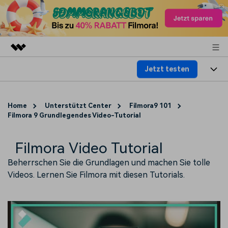
Jetzt testen
Top-Produkte
KI-gestützte digitale Kreativität
Produkte
Business
Dienstprogramme
Home
Unterstützt Center
Filmora9 101
Überblick
Filmora 9 Grundlegendes Video-Tutorial
Plattformen
KI
Über uns
Lösungen
Funktionen
Video/Foto
Filmora Video Tutorial
Lösungen
Presseraum
Assets
Beherrschen Sie die Grundlagen und machen Sie tolle
Audio
Wer
Ressourcen
Shop
Videos. Lernen Sie Filmora mit diesen Tutorials.
Text
Video-Lösungen
Hilfe-Center
Support
Video-Prompts
Meisterkurs
Erste Schritte
Über
Über 100 heiße Video-
Beherrschen Sie