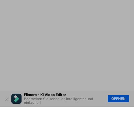
Filmora - KI Video Editor
ÖFFNEN
Bearbeiten Sie schneller, intelligenter und
einfacher!