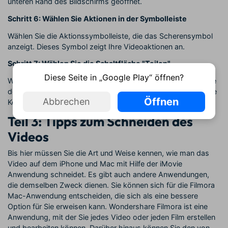
unteren Rand des Bildschirms geöffnet.
Schritt 6: Wählen Sie Aktionen in der Symbolleiste
Wählen Sie die Aktionssymbolleiste, die das Scherensymbol
anzeigt. Dieses Symbol zeigt Ihre Videoaktionen an.
Schritt 7: Wählen Sie die Schaltfläche "Teilen"
Diese Seite in „Google Play“ öffnen?
Wenn Sie nun auf die Schaltfläche "Teilen" klicken, können Sie
den Teil des Videos ausschneiden, in dem der weiße vertikale
Öffnen
Abbrechen
Kopf platziert wurde.
Teil 3: Tipps zum Schneiden des
Videos
Bis hier müssen Sie die Art und Weise kennen, wie man das
Video auf dem iPhone und Mac mit Hilfe der iMovie
Anwendung schneidet. Es gibt auch andere Anwendungen,
die demselben Zweck dienen. Sie können sich für die Filmora
Mac-Anwendung entscheiden, die sich als eine bessere
Option für Sie erweisen kann. Wondershare Filmora ist eine
Anwendung, mit der Sie jedes Video oder jeden Film erstellen
und bearbeiten können. Darüber hinaus können Sie den von