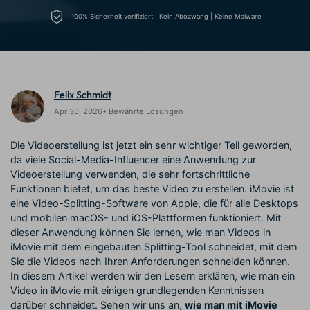
Trends
Prompts – schnell ähnliche
fortgeschrittene
100% Sicherheit verifiziert | Kein Abozwang | Keine Malware
Kunden-Support
Videos erstellen
Videobearbeitungsfähigkeiten
KAUFEN
Anmelden
Über Uns
Bewertungen
Unsere Mission, Geschichte
Finden Sie mehr über Filmora
Kickstart Bootcamp
DIY-Spezialeffekte
und Kunden
Nachrichten und
Suchen
Bewertungen
Felix Schmidt
Lernen, ausdrücken und
Erfahren Sie, wie Sie einen
erweitern Sie Ihre
Spezialeffekt erzeugen
Apr 30, 2026• Bewährte Lösungen
Videobearbeitungs-
können
Fähigkeiten mit Filmora
Die Videoerstellung ist jetzt ein sehr wichtiger Teil geworden,
Kunden-Geschichten
Affiliate-Programm
da viele Social-Media-Influencer eine Anwendung zur
Erfahren Sie, wie unsere
Schalten Sie Partnerschaften
Videoerstellung verwenden, die sehr fortschrittliche
Kunden Erfolg haben
auf Unternehmensebene frei
Creator
Freunde-werben-
Funktionen bietet, um das beste Video zu erstellen. iMovie ist
Monetarisierungs-
Programm
eine Video-Splitting-Software von Apple, die für alle Desktops
Programm
An Freunde empfehlen,
und mobilen macOS- und iOS-Plattformen funktioniert. Mit
Monetarisieren Sie
Belohnungen erhalten
dieser Anwendung können Sie lernen, wie man Videos in
Ihren Einfluss mit Filmora
iMovie mit dem eingebauten Splitting-Tool schneidet, mit dem
Sie die Videos nach Ihren Anforderungen schneiden können.
Blog
In diesem Artikel werden wir den Lesern erklären, wie man ein
Video in iMovie mit einigen grundlegenden Kenntnissen
darüber schneidet. Sehen wir uns an,
wie man mit iMovie