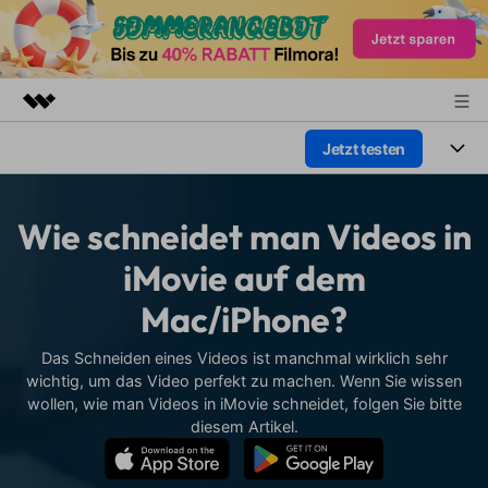
Jetzt testen
Top-Produkte
KI-gestützte digitale Kreativität
Produkte
Business
Dienstprogramme
Wie schneidet man Videos in
Überblick
Plattformen
KI
Über uns
iMovie auf dem
Lösungen
Funktionen
Mac/iPhone?
Video/Foto
Presseraum
Lösungen
Assets
Audio
Das Schneiden eines Videos ist manchmal wirklich sehr
Soziale Medien
Shop
Ressourcen
wichtig, um das Video perfekt zu machen. Wenn Sie wissen
Text
wollen, wie man Videos in iMovie schneidet, folgen Sie bitte
Marketing & Business
Support
Hilfe-Center
diesem Artikel.
Lifestyle & Spaß
Video-Prompts
Meisterkurs
Erste Schritte
Über
Über 100 heiße Video-
Beherrschen Sie