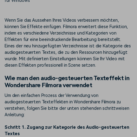
für Windows
Prompts – schnell ähnliche
fortgeschrittene
Kunden-Support
Videos erstellen
Videobearbeitungsfähigkeiten
KAUFEN
Anmelden
Wenn Sie das Aussehen Ihres Videos verbessern möchten,
Über Uns
Bewertungen
können Sie Effekte einfügen. Filmora erweitert diese Funktion,
Unsere Mission, Geschichte
Finden Sie mehr über Filmora
indem es verschiedene Verzeichnisse und Kategorien von
Kickstart Bootcamp
DIY-Spezialeffekte
und Kunden
Nachrichten und
Suchen
Effekten für eine beeindruckende Bearbeitung bereitstellt.
Bewertungen
Lernen, ausdrücken und
Erfahren Sie, wie Sie einen
Eines der neu hinzugefügten Verzeichnisse ist die Kategorie des
erweitern Sie Ihre
Spezialeffekt erzeugen
Videobearbeitungs-
können
audiogesteuerten Textes, die zu den Ressourcen hinzugefügt
Fähigkeiten mit Filmora
wurde. Mit definierten Einstellungen können Sie Ihr Video mit
Kunden-Geschichten
Affiliate-Programm
diesen Effekten professionell in Szene setzen.
Erfahren Sie, wie unsere
Schalten Sie Partnerschaften
Wie man den audio-gesteuerten Texteffekt in
Kunden Erfolg haben
auf Unternehmensebene frei
Creator
Freunde-werben-
Wondershare Filmora verwendet
Monetarisierungs-
Programm
Programm
An Freunde empfehlen,
Um den einfachen Prozess der Verwendung von
Monetarisieren Sie
Belohnungen erhalten
audiogesteuerten Texteffekten in Wondershare Filmora zu
Ihren Einfluss mit Filmora
verstehen, folgen Sie bitte der unten stehenden schrittweisen
Anleitung:
Blog
Schritt 1. Zugang zur Kategorie des Audio-gesteuerten
Textes