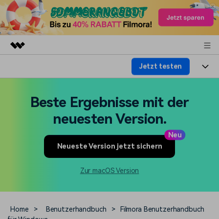
Jetzt testen
Top-Produkte
KI-gestützte digitale Kreativität
Produkte
Business
Beste Ergebnisse mit der
Dienstprogramme
Überblick
Plattformen
KI
neuesten Version.
Über uns
Lösungen
Funktionen
Neu
Video/Foto
Lösungen
Presseraum
Neueste Version jetzt sichern
Assets
Audio
Wer
Ressourcen
Shop
Zur macOS Version
Text
Video-Lösungen
Hilfe-Center
Support
Video-Prompts
Meisterkurs
Home
>
Benutzerhandbuch
>
Filmora Benutzerhandbuch
Erste Schritte
Über
Über 100 heiße Video-
Beherrschen Sie