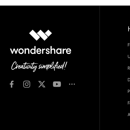
F
U
R
D
P
F
A