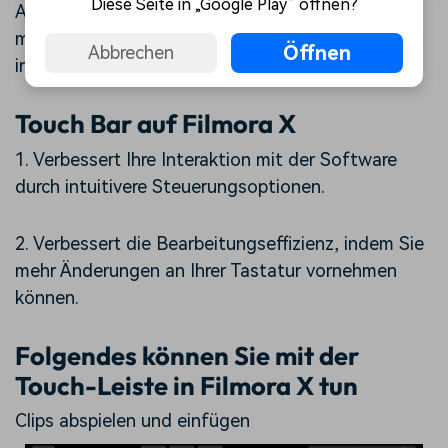
Diese Seite in „Google Play“ öffnen?
Arbeit effizienter zu gestalten. Filmora arbeitet
mit Ihrer Touch-Leiste zusammen, um ein
Öffnen
Abbrechen
intuitiveres Bearbeitungserlebnis zu bieten.
Touch Bar auf Filmora X
1. Verbessert Ihre Interaktion mit der Software
durch intuitivere Steuerungsoptionen.
2. Verbessert die Bearbeitungseffizienz, indem Sie
mehr Änderungen an Ihrer Tastatur vornehmen
können.
Folgendes können Sie mit der
Touch-Leiste in Filmora X tun
Clips abspielen und einfügen